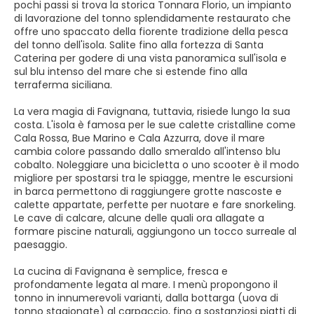
pochi passi si trova la storica Tonnara Florio, un impianto
di lavorazione del tonno splendidamente restaurato che
offre uno spaccato della fiorente tradizione della pesca
del tonno dell'isola. Salite fino alla fortezza di Santa
Caterina per godere di una vista panoramica sull'isola e
sul blu intenso del mare che si estende fino alla
terraferma siciliana.
La vera magia di Favignana, tuttavia, risiede lungo la sua
costa. L'isola è famosa per le sue calette cristalline come
Cala Rossa, Bue Marino e Cala Azzurra, dove il mare
cambia colore passando dallo smeraldo all'intenso blu
cobalto. Noleggiare una bicicletta o uno scooter è il modo
migliore per spostarsi tra le spiagge, mentre le escursioni
in barca permettono di raggiungere grotte nascoste e
calette appartate, perfette per nuotare e fare snorkeling.
Le cave di calcare, alcune delle quali ora allagate a
formare piscine naturali, aggiungono un tocco surreale al
paesaggio.
La cucina di Favignana è semplice, fresca e
profondamente legata al mare. I menù propongono il
tonno in innumerevoli varianti, dalla bottarga (uova di
tonno stagionate) al carpaccio, fino a sostanziosi piatti di