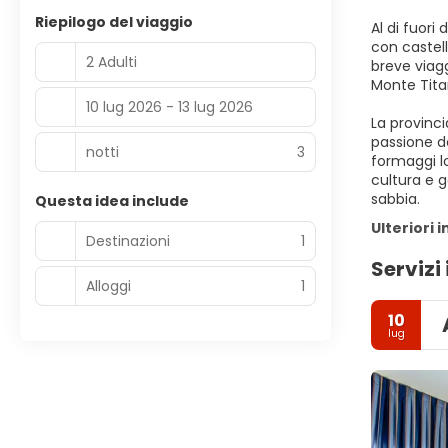
Riepilogo del viaggio
Al di fuori
con castell
2 Adulti
breve viagg
Monte Tita
10 lug 2026 - 13 lug 2026
La provinc
passione de
notti
3
formaggi lo
cultura e g
sabbia.
Questa idea include
Ulteriori 
Destinazioni
1
Servizi 
Alloggi
1
10
lug