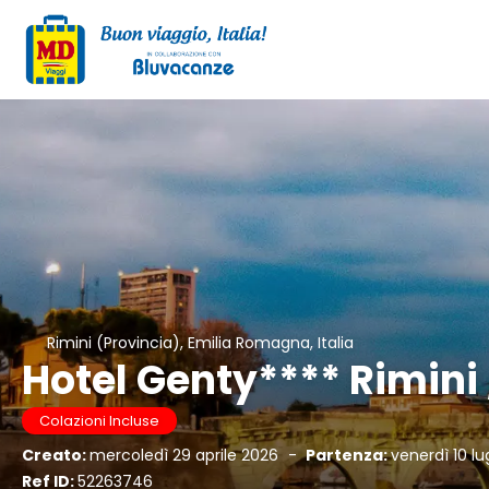
Rimini (Provincia), Emilia Romagna, Italia
Hotel Genty**** Rimini
Colazioni Incluse
Creato:
mercoledì 29 aprile 2026
-
Partenza:
venerdì 10 lu
Ref ID:
52263746