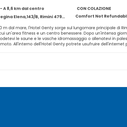
 - A 8,6 km dal centro
CON COLAZIONE
Comfort Not Refundabl
egina Elena,143/B, Rimini 47900
0 m dal mare, l'Hotel Genty sorge sul lungomare principale di Rimi
ness e un centro benessere. Dopo un'intensa giornata trascorsa sulla vicina spiaggia, potrete tornare al Genty e
 Godetevi le saune e le vasche idromassaggio o allenatevi in palestra
ratuito aperto 24 ore su 24 o giocare a biliardo nel
rete anche un pianoforte e una TV a grande schermo. L'Hotel Genty si trova a pochi passi (500 m) da pub e
 vi permetterà di vivere al meglio la vita notturna di Riminis, ma rientra 
e potrete selezionare i servizi opzionali. Aggiungono un letto su
sione.