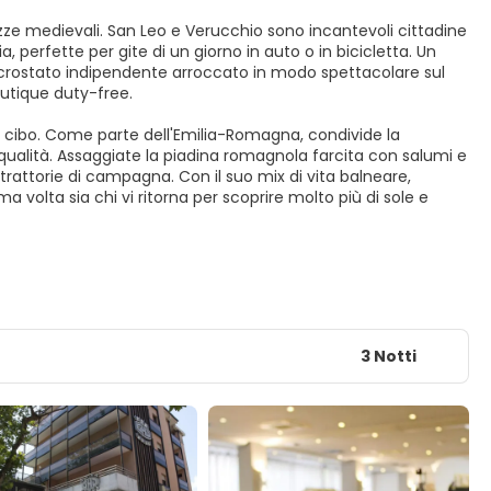
ortezze medievali. San Leo e Verucchio sono incantevoli cittadine
, perfette per gite di un giorno in auto o in bicicletta. Un
microstato indipendente arroccato in modo spettacolare sul
outique duty-free.
n cibo. Come parte dell'Emilia-Romagna, condivide la
ta qualità. Assaggiate la piadina romagnola farcita con salumi e
 trattorie di campagna. Con il suo mix di vita balneare,
ima volta sia chi vi ritorna per scoprire molto più di sole e
3 Notti