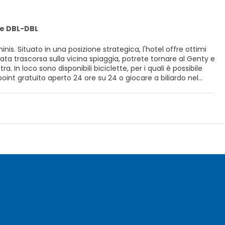
e DBL-DBL
nis. Situato in una posizione strategica, l'hotel offre ottimi
. In loco sono disponibili biciclette, per i quali è possibile
in una camera tranquilla. Al momento della
pplementare e vi garantirà in anticipo il trattamento di