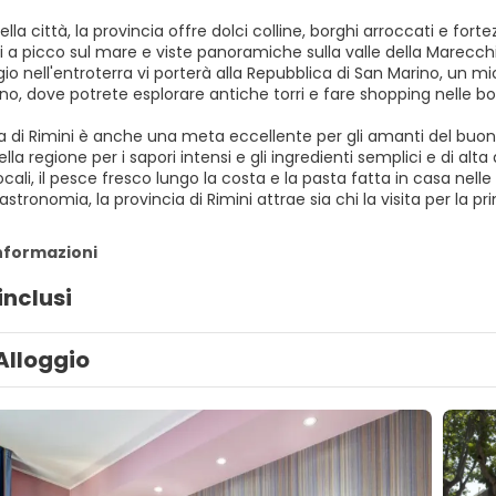
 della città, la provincia offre dolci colline, borghi arroccati e f
i a picco sul mare e viste panoramiche sulla valle della Marecchia
io nell'entroterra vi porterà alla Repubblica di San Marino, un 
no, dove potrete esplorare antiche torri e fare shopping nelle b
ia di Rimini è anche una meta eccellente per gli amanti del buo
lla regione per i sapori intensi e gli ingredienti semplici e di al
cali, il pesce fresco lungo la costa e la pasta fatta in casa nelle
astronomia, la provincia di Rimini attrae sia chi la visita per la pr
informazioni
inclusi
Alloggio