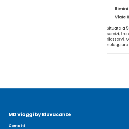
Rimini
Viale R
Situato a 5
servizi, tra cui un'area fit
rilassarvi.
noleggiare moto. All'interno dell'Hotel Genty potrete usufruire dell'internet point g
salone, dove trove
discoteche, e
prenotazion
mezza pen
MD Viaggi by Bluvacanze
Contatti