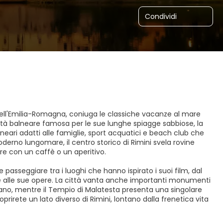
Condividi
 dell'Emilia-Romagna, coniuga le classiche vacanze al mare
alità balneare famosa per le sue lunghe spiagge sabbiose, la
lneari adatti alle famiglie, sport acquatici e beach club che
oderno lungomare, il centro storico di Rimini svela rovine
re con un caffè o un aperitivo.
te passeggiare tra i luoghi che hanno ispirato i suoi film, dal
 e alle sue opere. La città vanta anche importanti monumenti
romano, mentre il Tempio di Malatesta presenta una singolare
prirete un lato diverso di Rimini, lontano dalla frenetica vita