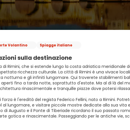
erte Volantino
Spiagge italiane
zioni sulla destinazione
a di Rimini, che si estende lungo la costa adriatica meridionale
pettata ricchezza culturale. La città di Rimini è una vivace loc
ta notturna e gli infiniti lungomare. Qui troverete stabilimenti ba
perti fino a tarda notte, soprattutto d'estate. Ma al di là del m
hitettura rinascimentale e tranquille piazze dove potersi rilassa
 forza è l'eredità del regista Federico Fellini, nato a Rimini. Potre
l al lungomare, e visitare piccole mostre dedicate alla sua vita
Arco di Augusto e il Ponte di Tiberiade ricordano il suo passato 
arte gotica e rinascimentale. Passeggiando per le antiche vie, sco