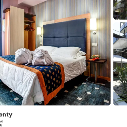
Genty
no
28