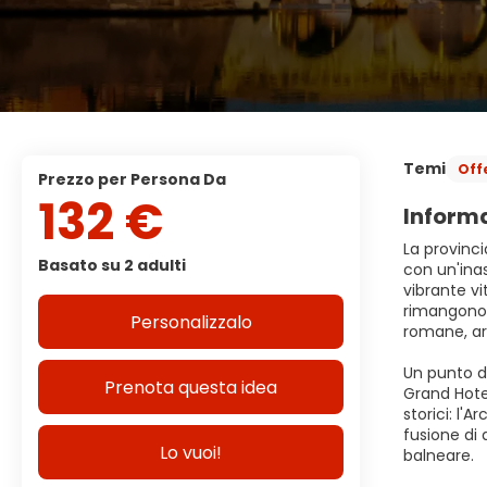
Temi
Off
Prezzo per Persona Da
132 €
Informa
La provinci
Basato su 2 adulti
con un'inas
vibrante vi
rimangono a
Personalizzalo
romane, arc
Un punto di
Prenota questa idea
Grand Hote
storici: l'
fusione di 
Lo vuoi!
balneare.