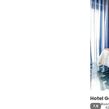
Hotel 
Buo
7,5
4