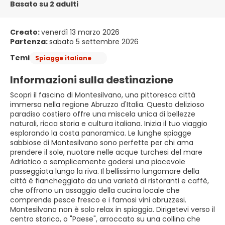
Basato su 2 adulti
Creato:
venerdì 13 marzo 2026
Partenza:
sabato 5 settembre 2026
Temi
Spiagge italiane
Informazioni sulla destinazione
Scopri il fascino di Montesilvano, una pittoresca città
immersa nella regione Abruzzo d'Italia. Questo delizioso
paradiso costiero offre una miscela unica di bellezze
naturali, ricca storia e cultura italiana. Inizia il tuo viaggio
esplorando la costa panoramica. Le lunghe spiagge
sabbiose di Montesilvano sono perfette per chi ama
prendere il sole, nuotare nelle acque turchesi del mare
Adriatico o semplicemente godersi una piacevole
passeggiata lungo la riva. Il bellissimo lungomare della
città è fiancheggiato da una varietà di ristoranti e caffè,
che offrono un assaggio della cucina locale che
comprende pesce fresco e i famosi vini abruzzesi.
Montesilvano non è solo relax in spiaggia. Dirigetevi verso il
centro storico, o "Paese", arroccato su una collina che