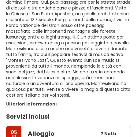
domina il mare. Qui, puoi passeggiare per le strette strade
di ciottoli, oltre antiche case e piazze affascinanti. Visita
la Chiesa di San Pietro Apostolo, un gioiello architettonico
risalente al 12 ° secolo. Per gli amanti della natura, il vicino
Parco Nazionale del Gran Sasso offre paesaggi
mozzafiato, dalle imponenti montagne alle foreste
lussureggianti e ai laghi tranquilli. È un ottimo posto per
escursioni, bird-watching o persino passeggiate a cavallo.
Montesilvano ospita anche una varietà di eventi durante
tutto l'anno, tra cui il popolare festival di musica estiva
"Montesilvano Jazz". Questo evento riunisce musicisti
provenienti da tutto il mondo, riempiendo la città con i
suoni del jazz, del blues e oltre. Sia che tu stia cercando
una rilassante vacanza in spiaggia, un'immersione
culturale o un'avventura all'aria aperta, Montesilvano ha
qualcosa per tutti. Venite a vivere la magia di questa città
costiera italiana per voi stessi.
Ulteriori informazioni
Servizi inclusi
05
Alloggio
7 Notti
set