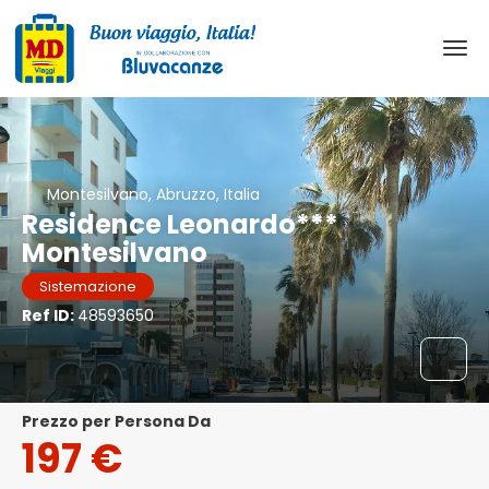
Montesilvano, Abruzzo, Italia
Residence Leonardo***
Montesilvano
Sistemazione
Ref ID:
48593650
Prezzo per Persona Da
197 €