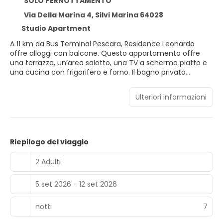
SOLO PERNOTTAMENTO
Via Della Marina 4, Silvi Marina 64028
Studio Apartment
A 11 km da Bus Terminal Pescara, Residence Leonardo
offre alloggi con balcone. Questo appartamento offre
una terrazza, un’area salotto, una TV a schermo piatto e
una cucina con frigorifero e forno. Il bagno privato
comprende un bidet. Per vostra comodità, la struttura
può fornire asciugamani e biancheria da letto a
Ulteriori informazioni
pagamento. Durante il vostro soggiorno presso Residence
Leonardo, potrete praticare il ciclismo nelle vicinanze o
approfittare del giardino. Stazione Centrale di Pescara è a
11 km da questa struttura, mentre Casa Natale di Gabriele
D'Annunzio si trova a 12 km dalla struttura. Aeroporto di
Riepilogo del viaggio
Pescara si trova a 16 km di distanza.
2 Adulti
5 set 2026 - 12 set 2026
notti
7