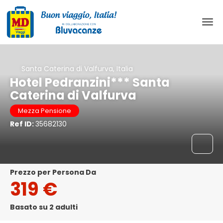
Santa Caterina di Valfurva, Italia
Hotel Pedranzini*** Santa
Caterina di Valfurva
Mezza Pensione
Ref ID:
35682130
Prezzo per Persona Da
319 €
Basato su 2 adulti