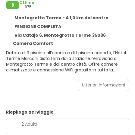
Ottimo
8
675
Montegrotto Terme - A 1,0 km dal centro
PENSIONE COMPLETA
Via Catajo 6, Montegrotto Terme 35036
Camera Comfort
Dotato di 3 piscine all’aperto e di 1 piscina coperta, l’Hotel
Terme Marconi dista 1 km dalla stazione ferroviaria di
Montegrotto Terme e dal centro città. Offre camere
climatizzate e connessione WiFi gratuita in tutta la
struttura. La struttura dispone di un parcheggio gratuito.
Le camere dell’hotel Terme Marconi a 3 stelle sono
Ulteriori informazioni
dotate di TV a schermo piatto, scrivania e cassaforte. Nel
bagno privato sono disponibili un asciugacapelli e un set
di cortesia. La spa dell’hotel è dotata di centro fitness,
bagno turco e grotta di vapore. Presso la reception è
possibile richiedere l’opzione Thermal Card oppure
Riepilogo del viaggio
prenotare trattamenti e servizi specifici. Gli ampi giardini
includono campi da tennis. La struttura mette a vostra
2 Adulti
disposizione un servizio di noleggio biciclette. Al mattino vi
attende una colazione a buffet con cibi dolci e salati. Il