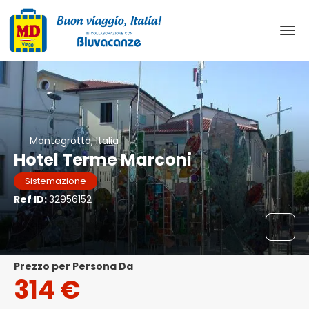
Montegrotto, Italia
Hotel Terme Marconi
Sistemazione
Ref ID:
32956152
Prezzo per Persona Da
314 €