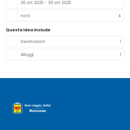
26 ott 2025 - 30 ott 2025
ristorante è specializzato in cucina internazionale. La
struttura dista 4 km da Abano Terme, mentre Venezia è
raggiungibile in 40 minuti di auto. Di fronte all’hotel ferma
notti
4
un autobus che porta a Padova.
Questa idea include
Destinazioni
1
Alloggi
1