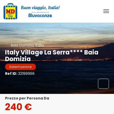
Baia Domizia, Italia
Italy Village La Serra**** Baia
Domizia
Sistemazione
Ref ID:
32199966
Prezzo per Persona Da
240 €