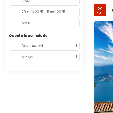
2 Adulti
29
29 ago 2025 - 5 set 2025
ago
notti
7
Questa idea include
Destinazioni
1
Alloggi
1