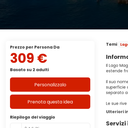
Temi
Lag
Prezzo per Persona Da
309 €
Informa
Il Lago Ma
Basato su 2 adulti
estende fra 
Il suo nome
Personalizzalo
superficie 
separato a
Prenota questa idea
Le sue rive
Ulteriori 
Riepilogo del viaggio
Servizi 