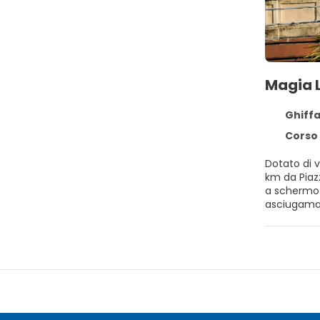
Magia 
Ghiffa
Corso 
Dotato di 
km da Piazza Grande di Locarno. Questo appar
a schermo p