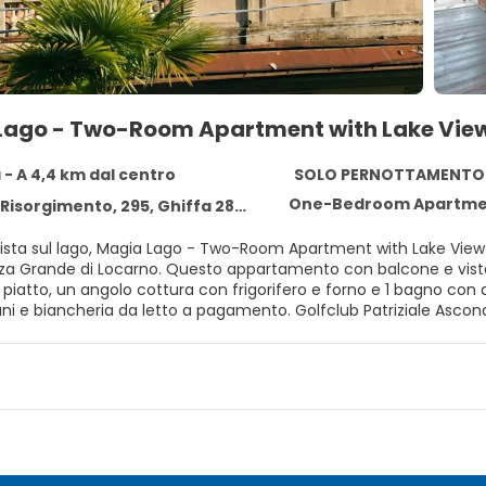
Lago - Two-Room Apartment with Lake Vie
 - A 4,4 km dal centro
SOLO PERNOTTAMENTO
One-Bedroom Apartmen
Risorgimento, 295, Ghiffa 28823
vista sul lago, Magia Lago - Two-Room Apartment with Lake View è
tamento con balcone e vista sulla città presenta 1 camera da letto, un soggiorno, una TV
iatto, un angolo cottura con frigorifero e forno e 1 bagno con d
asciugamani e biancheria da letto a pagame