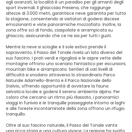
agli avanzati, la località è un paradiso per gli amanti degli
sport invernali. Il ghiacciaio Presena, che raggiunge
altezze di 3.000 metri, garantisce neve garantita per tutta
la stagione, consentendo ai visitatori di godersi discese
emozionanti e viste panoramiche mozzafiato. Inoltre, la
zona offre sci di fondo, ciaspolate e arrampicata su
ghiaccio, assicurando che ce ne sia per tutti i gusti.
Mentre la neve si scioglie e il sole estivo prende il
sopravvento, il Passo del Tonale rivela un lato diverso del
suo fascino. I prati verdi e rigogliosi e le aspre vette delle
montagne offrono uno scenario fantastico per escursioni,
mountain bike e arrampicata. Sentieri di vari livelli di
difficoltà si snodano attraverso lo straordinario Parco
Naturale Adamello-Brenta e il Parco Nazionale dello
Stelvio, offrendo opportunità di avvistare la fauna
selvatica locale e godersi il sereno ambiente alpino. Per
coloro che cercano un ritmo più rilassato, i panoramici
viaggi in funivia e le tranquille passeggiate intorno ai laghi
e alle foreste incontaminate della zona offrono un rifugio
tranquillo.
Oltre al suo fascino naturale, il Passo del Tonale vanta
una ricca storia e una cultura vivace. La regione ha svolto