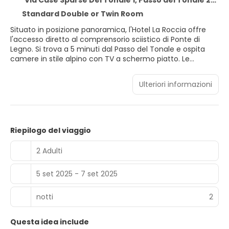
Via Case Sparse Del Tonale 1, Passo del Tonale 25056
Standard Double or Twin Room
Situato in posizione panoramica, l'Hotel La Roccia offre
l'accesso diretto al comprensorio sciistico di Ponte di
Legno. Si trova a 5 minuti dal Passo del Tonale e ospita
camere in stile alpino con TV a schermo piatto. Le
sistemazioni dispongono di mobili in legno chiaro e
pavimenti piastrellati o in parquet e di un bagno privato
Ulteriori informazioni
con asciugacapelli e articoli da toeletta. Alcune vantano
anche un balcone con vista sulle montagne. Il ristorante
in loco serve specialità locali e piatti della cucina italiana.
Al bar potrete ordinare un drink e assaporarlo nell'area
all'aperto durante la stagione calda. Dotato di un
Riepilogo del viaggio
parcheggio privato gratuito, La Roccia Hotel dista 6 km da
Ponte di Legno e 1 ora d'auto da Bormio.
2 Adulti
5 set 2025 - 7 set 2025
notti
2
Questa idea include