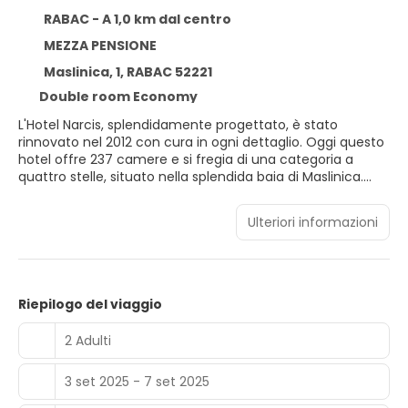
RABAC - A 1,0 km dal centro
MEZZA PENSIONE
Maslinica, 1, RABAC 52221
Double room Economy
L'Hotel Narcis, splendidamente progettato, è stato
rinnovato nel 2012 con cura in ogni dettaglio. Oggi questo
hotel offre 237 camere e si fregia di una categoria a
quattro stelle, situato nella splendida baia di Maslinica.
Ampie piscine interne ed esterne, camere confortevoli,
cibo e servizio di prima qualità, pacchetti vacanza all-
Ulteriori informazioni
inclusive, connessione internet Wi-Fi e tutti i comfort che
ti faranno ricordare la tua vacanza con un sorriso per i
mesi a venire; tutto questo e molto altro si trova a soli
cinque minuti a piedi dalla spiaggia presso l'Hotel Narcis.
Riepilogo del viaggio
2 Adulti
3 set 2025 - 7 set 2025