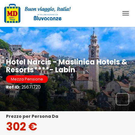
Rabac, Croazia
Hotel Narcis - Maslinica Hotels &
Resorts****- Labin
Mezza Pensione
Ref ID:
25671720
Prezzo per Persona Da
302 €