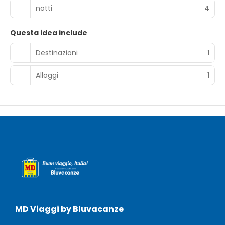
notti
4
Questa idea include
Destinazioni
1
Alloggi
1
MD Viaggi by Bluvacanze