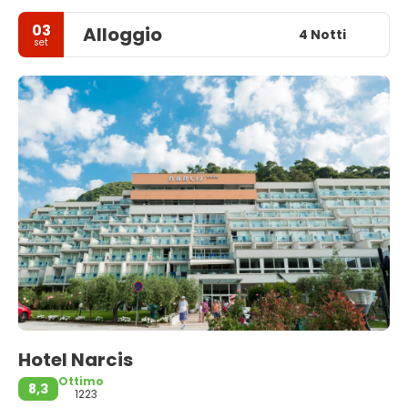
03
Alloggio
4 Notti
set
Hotel Narcis
Ottimo
8,3
1223