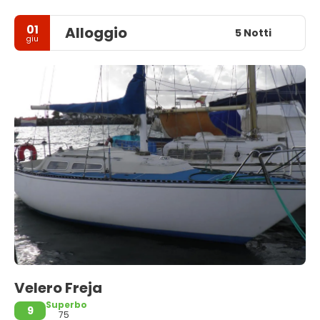
01
Alloggio
5 Notti
giu
Velero Freja
Superbo
9
75