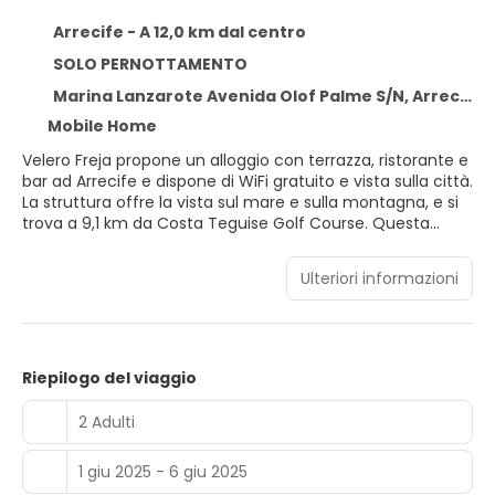
Arrecife - A 12,0 km dal centro
SOLO PERNOTTAMENTO
Marina Lanzarote Avenida Olof Palme S/N, Arrecife 35500
Mobile Home
Velero Freja propone un alloggio con terrazza, ristorante e
bar ad Arrecife e dispone di WiFi gratuito e vista sulla città.
La struttura offre la vista sul mare e sulla montagna, e si
trova a 9,1 km da Costa Teguise Golf Course. Questa
imbarcazione ha 1 camera da letto, una cucina con zona
pranzo e piano cottura e 1 bagno. Presso questa
Ulteriori informazioni
imbarcazione troverete asciugamani e lenzuola tra i
servizi offerti. Presso questa imbarcazione sono disponibili
sia un servizio di noleggio biciclette che un servizio di
autonoleggio. Lagomar Museum è a 12 km da Velero Freja,
mentre Campesino Monument si trova a 12 km dalla
Riepilogo del viaggio
struttura. Aeroporto di Lanzarote si trova a 7 km di
distanza.
2 Adulti
1 giu 2025 - 6 giu 2025