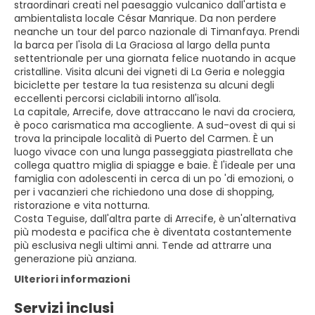
straordinari creati nel paesaggio vulcanico dall'artista e
ambientalista locale César Manrique. Da non perdere
neanche un tour del parco nazionale di Timanfaya. Prendi
la barca per l'isola di La Graciosa al largo della punta
settentrionale per una giornata felice nuotando in acque
cristalline. Visita alcuni dei vigneti di La Geria e noleggia
biciclette per testare la tua resistenza su alcuni degli
eccellenti percorsi ciclabili intorno all'isola.
La capitale, Arrecife, dove attraccano le navi da crociera,
è poco carismatica ma accogliente. A sud-ovest di qui si
trova la principale località di Puerto del Carmen. È un
luogo vivace con una lunga passeggiata piastrellata che
collega quattro miglia di spiagge e baie. È l'ideale per una
famiglia con adolescenti in cerca di un po 'di emozioni, o
per i vacanzieri che richiedono una dose di shopping,
ristorazione e vita notturna.
Costa Teguise, dall'altra parte di Arrecife, è un'alternativa
più modesta e pacifica che è diventata costantemente
più esclusiva negli ultimi anni. Tende ad attrarre una
Ulteriori informazioni
Servizi inclusi