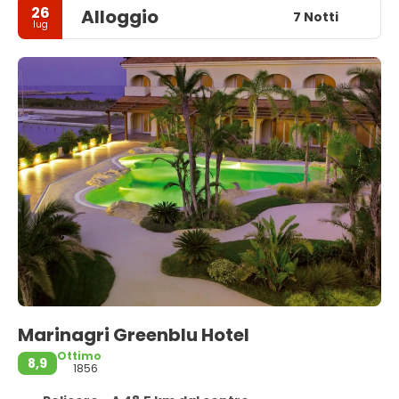
26
Alloggio
7 Notti
lug
Marinagri Greenblu Hotel
Ottimo
8,9
1856