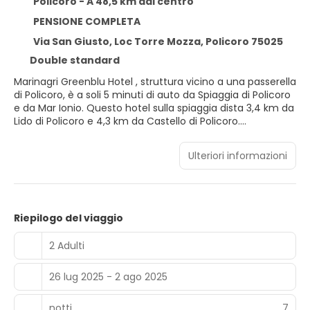
Policoro - A 48,5 km dal centro
PENSIONE COMPLETA
Via San Giusto, Loc Torre Mozza, Policoro 75025
Double standard
Marinagri Greenblu Hotel , struttura vicino a una passerella
di Policoro, è a soli 5 minuti di auto da Spiaggia di Policoro
e da Mar Ionio. Questo hotel sulla spiaggia dista 3,4 km da
Lido di Policoro e 4,3 km da Castello di Policoro.
Regalati una giornata sulla spiaggia privata della struttura,
Ulteriori informazioni
oppure approfitta dei servizi ricreativi disponibili, che
includono una piscina stagionale all'aperto e un servizio di
noleggio biciclette. Questo hotel dispone, inoltre, di il Wi-Fi
gratuito, servizi di concierge e negozi di articoli da
regalo/edicole. Grazie alla navetta locale (con
Riepilogo del viaggio
supplemento), sarà semplicissimo raggiungere le vicine
attrazioni.
2 Adulti
Rilassati in una delle 95 camere della struttura, complete
26 lug 2025 - 2 ago 2025
di minibar e TV LCD. Il Wi-Fi gratuito ti consente di restare
in contatto con il mondo. Il bagno in camera dispone di
vasca o doccia, set di cortesia gratuiti e bidet. I comfort
notti
7