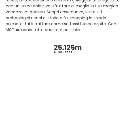
realtà, uno straordinario universo galleggiante progettato
invitano ad allontanarti dalla città e dal suo frastuono
con un unico obiettivo: sfruttare al meglio la tua magica
turistico. Se riesci a sopportare la crisi, anche tu potresti
vacanza in crociera. Scopri cose nuove, visita siti
trovare un angolo di paradiso.
archeologici ricchi di storia e fai shopping in strade
animate, fatti trattare come se fossi l'unico ospite. Con
MSC Armonia tutto questo è possibile.
25.125m
LUNGHEZZA