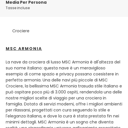
Media Per Persona
straordinaria unità architettonica che attirano migliaia di
Tasse incluse
visitatori ogni estate. Fondata nel VII secolo, Dubrovnik
sorgeva in mezzo a una grande foresta di querce, da cui
prese il nome. Fai una passeggiata in cima alle mura della
città vecchia per ammirare la città vecchia e la costa
Crociere
circostante. Poco prima di uscire dal centro storico
attraverso la porta occidentale, svoltare a destra per
visitare il convento francescano e i tranquilli chiostri.
MSC ARMONIA
Appena oltre l'ingresso si trova la farmacia più antica
d'Europa, fondata nel 1371. Nell'angolo settentrionale della
La nave da crociera di lusso MSC Armonia è all'altezza del
città vecchia si trova il Chiostro e Museo dei Domenicani,
suo nome italiano: questa nave è un meraviglioso
con un polittico di Tiziano. L'imponente Cattedrale
esempio di come spazio e privacy possano coesistere in
dell'Assunzione della Vergine Maria si trova nel centro di
perfetta armonia. Una delle navi più piccole di MSC
Poljana Marin Držić e il suo tesoro può essere visitato;
Crociere, la bellissima MSC Armonia trasuda stile italiano e
cercare l'opera di Raffaello. Dubrovnik ha acque calde e
può ospitare poco più di 3.000 ospiti, rendendola una delle
cristalline; non limitarti ad ammirarlo da lontano e fare un
nostre migliori scelte di viaggio per una crociera in
tuffo. Gli intrepidi possono tuffarsi e prendere il sole lungo
famiglia. Dotato di servizi moderni, offre i migliori ambienti
le rocce o nuotare intorno alle mura della città mentre gli
per rilassarsi, progettati con cura seguendo lo stile e
altri guardano a bocca aperta sopra. Gli imponenti
l'eleganza italiana, e dove la cura è stata prestata fin nei
bastioni di Dubrovnik brillano nella luce del primo mattino,
minimi dettagli. MSC Armonia è un sogno che diventa
ma nel primo pomeriggio le limpide acque blu del mare ti