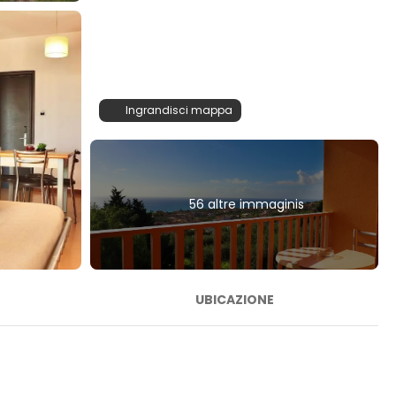
Ingrandisci mappa
56 altre immaginis
UBICAZIONE