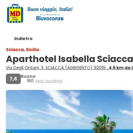
Indietro
Sciacca, Sicilia
Aparthotel Isabella Sciacc
Via Degli Ontani, 3, SCIACCA (AGRIGENTO) 92019
, 4,6 km da
Buono
7,6
160
Vedi i punteggi