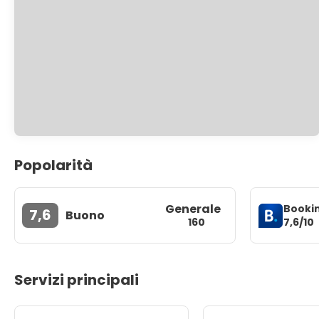
Popolarità
Generale
Booki
7,6
Buono
7,6/10
160
Servizi principali