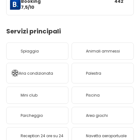
Booking
442
7,5/10
Servizi principali
Spiaggia
Animali ammessi
Aria condizionata
Palestra
Mini club
Piscina
Parcheggio
Area giochi
Reception 24 ore su 24
Navetta aeroportuale