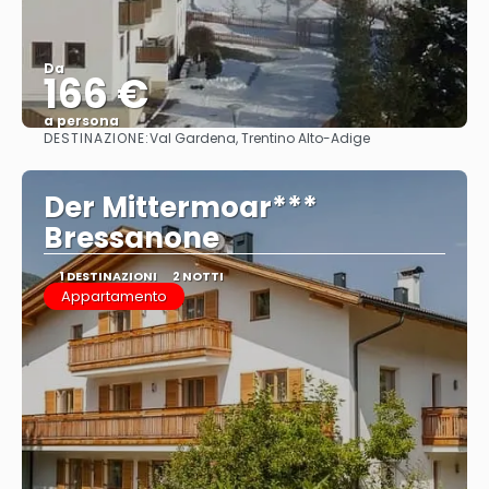
Da
166 €
a persona
DESTINAZIONE:
Val Gardena, Trentino Alto-Adige
Vedere
Der Mittermoar***
Bressanone
1 DESTINAZIONI
2 NOTTI
Appartamento