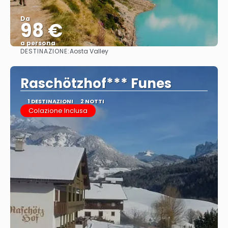
Da
98 €
a persona
DESTINAZIONE:
Aosta Valley
Vedere
Raschötzhof*** Funes
1 DESTINAZIONI
2 NOTTI
Colazione Inclusa