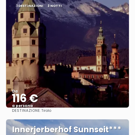
1 DESTINAZIONI
3 NOTTI
Da
116 €
a persona
DESTINAZIONE:
Tirolo
Vedere
Innerjerberhof Sunnseit***