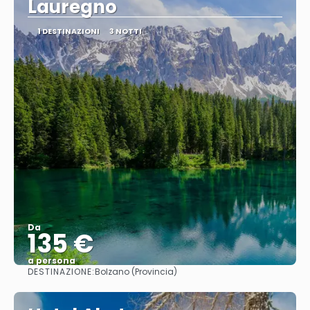
Lauregno
1 DESTINAZIONI
3 NOTTI
Da
135 €
a persona
DESTINAZIONE:
Bolzano (Provincia)
Vedere