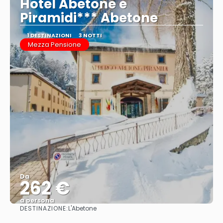
Hotel Abetone e
Piramidi*** Abetone
1 DESTINAZIONI
3 NOTTI
Mezza Pensione
Da
262 €
a persona
DESTINAZIONE:
L'Abetone
Vedere