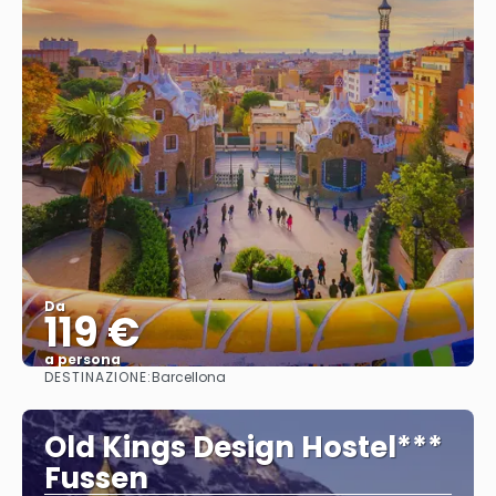
Da
119 €
a persona
DESTINAZIONE:
Barcellona
Vedere
Old Kings Design Hostel***
Fussen