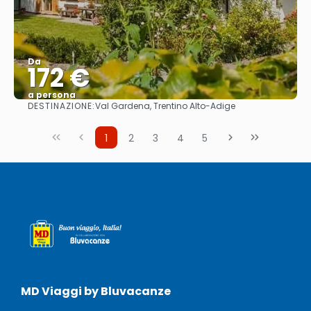
Da
172 €
a persona
DESTINAZIONE:
Val Gardena, Trentino Alto-Adige
Vedere
1
2
3
4
5
MD Viaggi by Bluvacanze