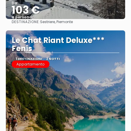
Da
103 €
a persona
DESTINAZIONE:
Sestriere, Piemonte
Vedere
Le Chat Riant Deluxe***
Fenis
1 DESTINAZIONI
2 NOTTI
Appartamento