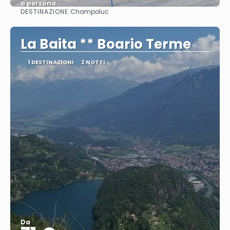
a persona
DESTINAZIONE:
Champoluc
Vedere
La Baita ** Boario Terme
1 DESTINAZIONI
2 NOTTI
Da