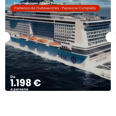
5 DESTINAZIONI
7 NOTTI
Partenza da Civitavecchia - Pensione Completa
Da
1.198 €
a persona
Vedere