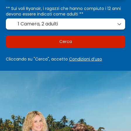
** Sui voli Ryanair, i ragazzi che hanno compiuto i 12 anni
devono essere indicati come adulti **
1 Camera,
2 adulti
Cerca
Cliccando su "Cerca", accetto
Condizioni d’uso