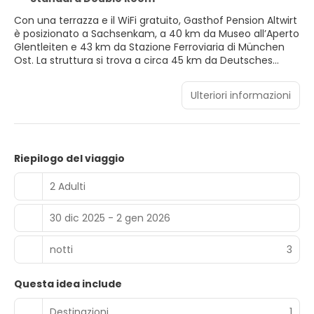
Con una terrazza e il WiFi gratuito, Gasthof Pension Altwirt
è posizionato a Sachsenkam, a 40 km da Museo all’Aperto
Glentleiten e 43 km da Stazione Ferroviaria di München
Ost. La struttura si trova a circa 45 km da Deutsches
Museum, 45 km da Neues Rathaus e 45 km da Rathaus-
Glockenspiel. Questa locanda offre camere familiari.
Ulteriori informazioni
Presso questa locanda, le camere includono un armadio.
Le camere presso Gasthof Pension Altwirt hanno tutte il
bagno privato con doccia, e inoltre alcune unità hanno
anche un balcone. Presso questa struttura, le camere
includono scrivania e TV a schermo piatto. Gasthof
Riepilogo del viaggio
Pension Altwirt offre una colazione a buffet o
continentale. Gli ospiti di questa locanda potranno
2 Adulti
svagarsi con varie attività a Sachsenkam e dintorni, come
l’escursionismo, lo sci e il ciclismo. Sendlinger Tor è a 45
30 dic 2025 - 2 gen 2026
km da Gasthof Pension Altwirt, mentre Colonna della
Madonna si trova a 45 km dalla struttura. Aeroporto di
Monaco di Baviera si trova a 72 km di distanza.
notti
3
Questa idea include
Destinazioni
1