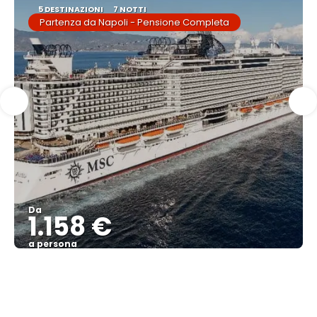
5 DESTINAZIONI
7 NOTTI
Partenza da Napoli - Pensione Completa
Da
1.158 €
a persona
Vedere