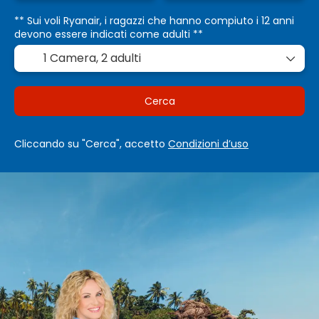
** Sui voli Ryanair, i ragazzi che hanno compiuto i 12 anni
devono essere indicati come adulti **
1 Camera,
2 adulti
Cerca
Cliccando su "Cerca", accetto
Condizioni d’uso