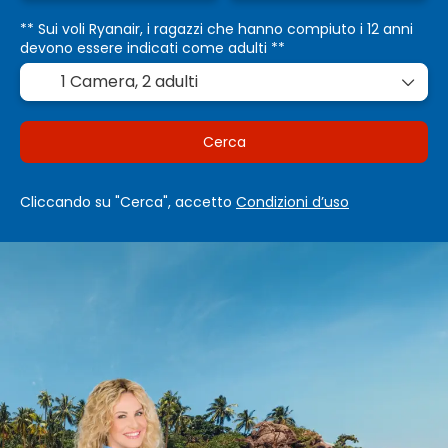
** Sui voli Ryanair, i ragazzi che hanno compiuto i 12 anni
devono essere indicati come adulti **
1 Camera,
2 adulti
Cerca
Cliccando su "Cerca", accetto
Condizioni d’uso