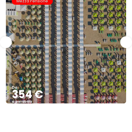
Mezza Pensione
Da
354 €
a persona
Vedere