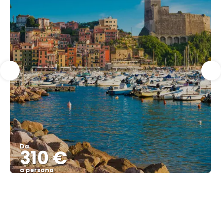
Da
310 €
a persona
Vedere