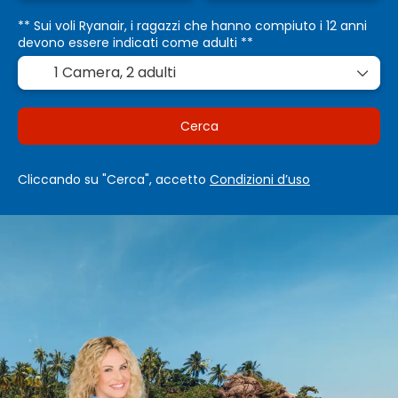
** Sui voli Ryanair, i ragazzi che hanno compiuto i 12 anni
devono essere indicati come adulti **
1 Camera,
2 adulti
Cerca
Cliccando su "Cerca", accetto
Condizioni d’uso